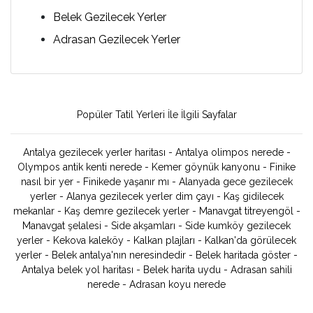
Belek Gezilecek Yerler
Adrasan Gezilecek Yerler
Popüler Tatil Yerleri İle İlgili Sayfalar
Antalya gezilecek yerler haritası
-
Antalya olimpos nerede
-
Olympos antik kenti nerede
-
Kemer göynük kanyonu
-
Finike
nasıl bir yer
-
Finikede yaşanır mı
-
Alanyada gece gezilecek
yerler
-
Alanya gezilecek yerler dim çayı
-
Kaş gidilecek
mekanlar
-
Kaş demre gezilecek yerler
-
Manavgat titreyengöl
-
Manavgat şelalesi
-
Side akşamları
-
Side kumköy gezilecek
yerler
-
Kekova kaleköy
-
Kalkan plajları
-
Kalkan'da görülecek
yerler
-
Belek antalya'nın neresindedir
-
Belek haritada göster
-
Antalya belek yol haritası
-
Belek harita uydu
-
Adrasan sahili
nerede
-
Adrasan koyu nerede