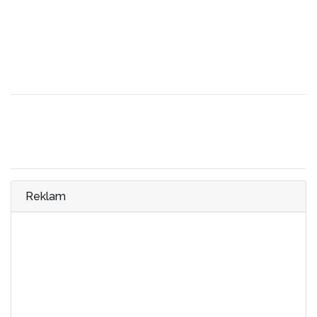
Adrasan nerede nasıl gidilir
Adrasan nerede kalınır
Adrasan hangi ilde
Adrasan görülmesi gereken yerler
Adrasan gezilecek yerler
Adrasan otelleri
Reklam